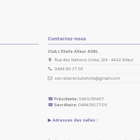
Contactez-nous
Club L'Etoile Alleur ASBL
Rue des Nations Unies, 124 - 4432 Alleur
0494 90 77 05
secretaireclubetoile@gmail.com
☎
Présidente:
0493/191407
☎
Secrétaire:
0494/90.77.05
▶ Adresses des salles :