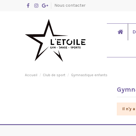
Nous contacter
D
Accueil
Club de sport
Gymnastique enfants
Gymna
Il n'y 